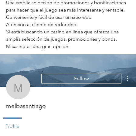
Una amplia selección de promociones y bonificaciones 
para hacer que el juego sea más interesante y rentable.
Conveniente y fácil de usar un sitio web.
Atención al cliente de redondeo.
Si está buscando un casino en línea que ofrezca una 
amplia selección de juegos, promociones y bonos, 
Micasino es una gran opción.
Mor
Follow
melbasantiago
melbasantiago
Profile