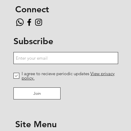
Connect
Subscribe
I agree to recieve periodic updates
View privacy
policy.
Join
Site Menu