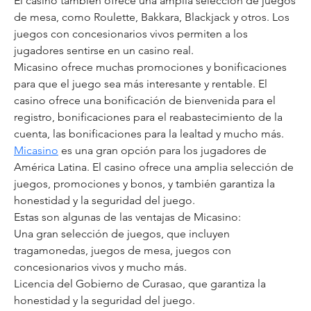
El casino también ofrece una amplia selección de juegos 
de mesa, como Roulette, Bakkara, Blackjack y otros. Los 
juegos con concesionarios vivos permiten a los 
jugadores sentirse en un casino real.
Micasino ofrece muchas promociones y bonificaciones 
para que el juego sea más interesante y rentable. El 
casino ofrece una bonificación de bienvenida para el 
registro, bonificaciones para el reabastecimiento de la 
cuenta, las bonificaciones para la lealtad y mucho más.
Micasino
 es una gran opción para los jugadores de 
América Latina. El casino ofrece una amplia selección de 
juegos, promociones y bonos, y también garantiza la 
honestidad y la seguridad del juego.
Estas son algunas de las ventajas de Micasino:
Una gran selección de juegos, que incluyen 
tragamonedas, juegos de mesa, juegos con 
concesionarios vivos y mucho más.
Licencia del Gobierno de Curasao, que garantiza la 
honestidad y la seguridad del juego.